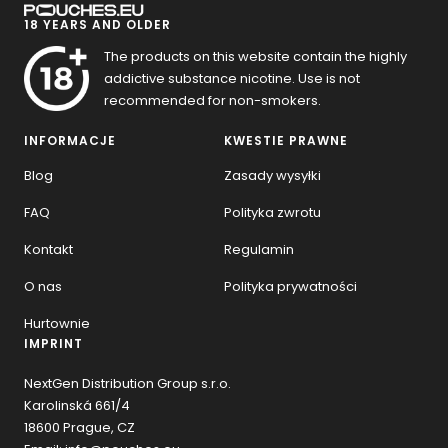
18 YEARS AND OLDER
The products on this website contain the highly
addictive substance nicotine. Use is not
recommended for non-smokers.
INFORMACJE
KWESTIE PRAWNE
Blog
Zasady wysyłki
FAQ
Polityka zwrotu
Kontakt
Regulamin
O nas
Polityka prywatności
Hurtownie
IMPRINT
NextGen Distribution Group s.r.o.
Karolinská 661/4
18600 Prague, CZ