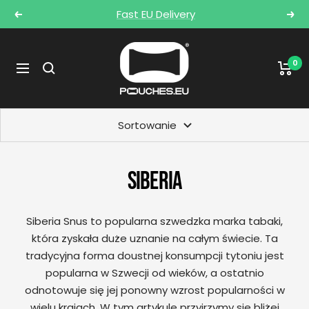
Przejdź
Fast EU Delivery
Poprzednie
Nas
do
treści
POUCHES.EU
0
Nawigacja
Sortowanie
SIBERIA
Siberia Snus to popularna szwedzka marka tabaki,
która zyskała duże uznanie na całym świecie. Ta
tradycyjna forma doustnej konsumpcji tytoniu jest
popularna w Szwecji od wieków, a ostatnio
odnotowuje się jej ponowny wzrost popularności w
wielu krajach. W tym artykule przyjrzymy się bliżej