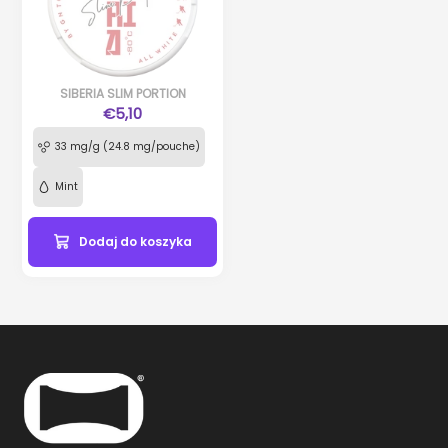
SIBERIA SLIM PORTION
€5,10
33 mg/g (24.8 mg/pouche)
Mint
Dodaj do koszyka