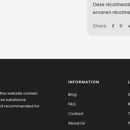
Deze nicotineza
ervaren nicotin
Share
INFORMATION
this website contain
Blog
S
tive substance
FAQ
R
 not recommended for
Contact
T
About Us
P