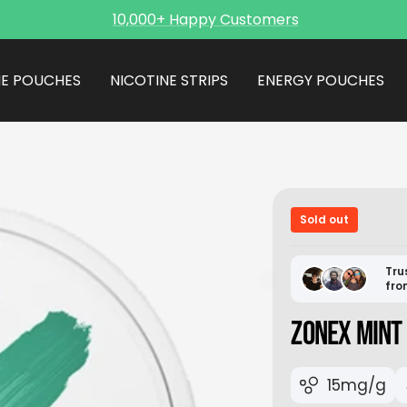
10,000+ Happy Customers
NE POUCHES
NICOTINE STRIPS
ENERGY POUCHES
Sold out
Tru
fro
ZONEX MINT
15mg/g