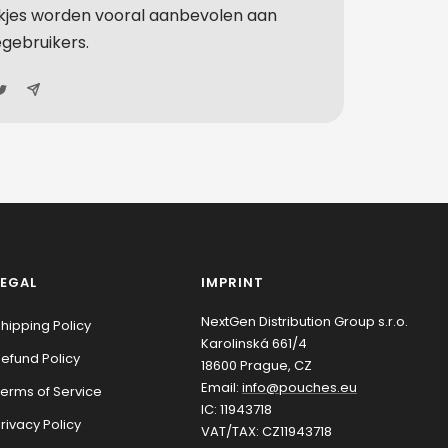
kjes worden vooral aanbevolen aan
egebruikers.
LEGAL
IMPRINT
NextGen Distribution Group s.r.o.
hipping Policy
Karolinská 661/4
efund Policy
18600 Prague, CZ
Email:
info@pouches.eu
erms of Service
IC: 11943718
rivacy Policy
VAT/TAX: CZ11943718