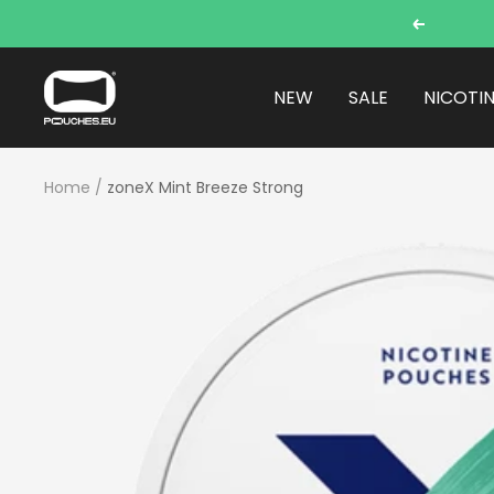
Skip
Previous
to
content
POUCHES.EU
NEW
SALE
NICOTI
Home
zoneX Mint Breeze Strong