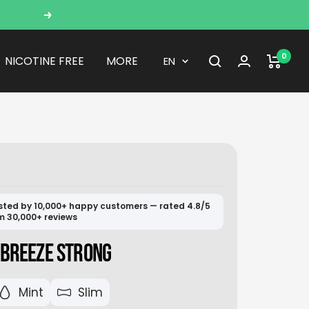
Next
0
Language
NICOTINE FREE
MORE
EN
sted by 10,000+ happy customers — rated 4.8/5
m 30,000+ reviews
 BREEZE STRONG
Mint
Slim