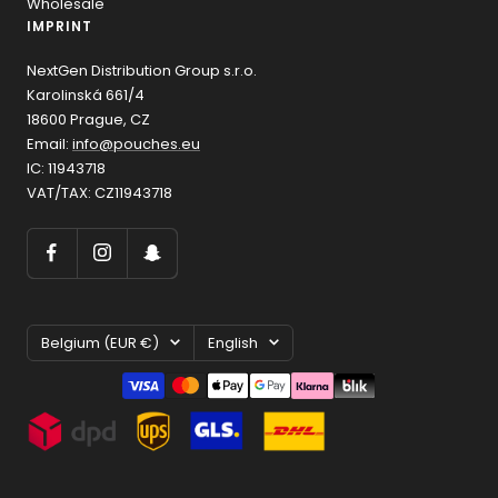
Wholesale
IMPRINT
NextGen Distribution Group s.r.o.
Karolinská 661/4
18600 Prague, CZ
Email:
info@pouches.eu
IC: 11943718
VAT/TAX: CZ11943718
Country/region
Language
Belgium (EUR €)
English