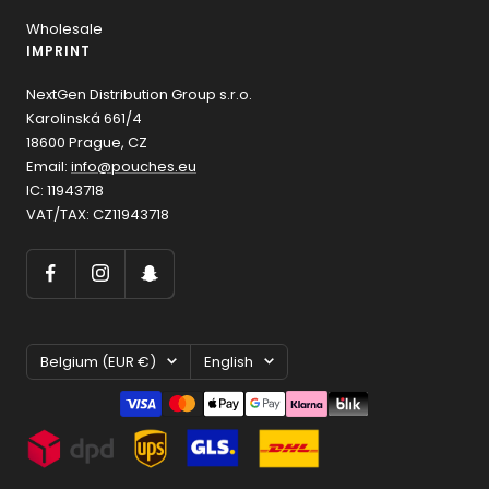
Wholesale
IMPRINT
NextGen Distribution Group s.r.o.
Karolinská 661/4
18600 Prague, CZ
Email:
info@pouches.eu
IC: 11943718
VAT/TAX: CZ11943718
Country/region
Language
Belgium (EUR €)
English