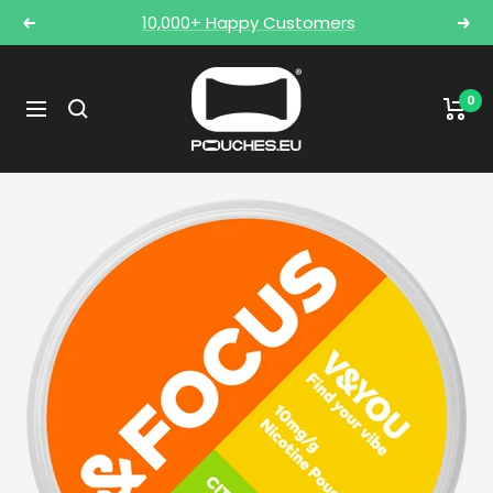
Skip
10,000+ Happy Customers
Previous
Nex
to
content
POUCHES.EU
0
Navigation