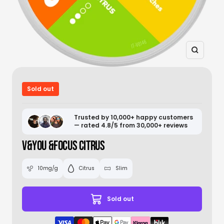
Zoom
Sold out
Trusted by 10,000+ happy customers
— rated 4.8/5 from 30,000+ reviews
V&YOU &FOCUS CITRUS
10mg/g
Citrus
Slim
Sold out