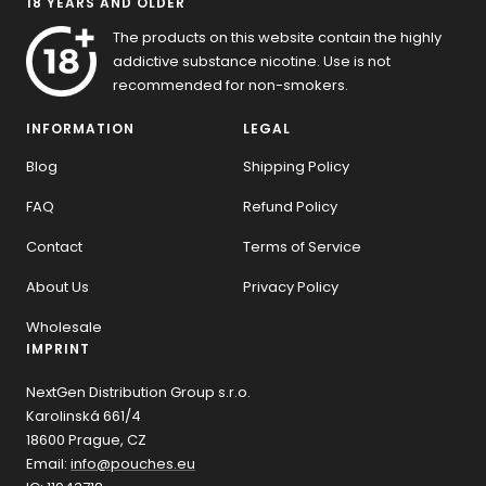
18 YEARS AND OLDER
The products on this website contain the highly
addictive substance nicotine. Use is not
recommended for non-smokers.
INFORMATION
LEGAL
Blog
Shipping Policy
FAQ
Refund Policy
Contact
Terms of Service
About Us
Privacy Policy
Wholesale
IMPRINT
NextGen Distribution Group s.r.o.
Karolinská 661/4
18600 Prague, CZ
Email:
info@pouches.eu