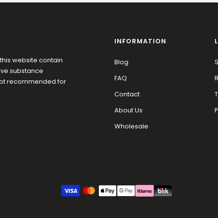
INFORMATION
this website contain
Blog
S
tive substance
FAQ
R
 not recommended for
Contact
T
About Us
P
Wholesale