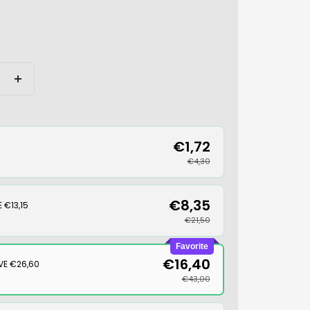
Increase
quantity
€1,72
€4,30
€8,35
 €13,15
€21,50
Favorite
€16,40
VE €26,60
€43,00