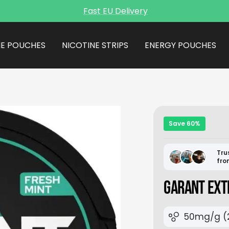
Fast EU Delivery
NE POUCHES
NICOTINE STRIPS
ENERGY POUCHES
Save 60%
Tru
fro
GARANT EXT
50mg/g (