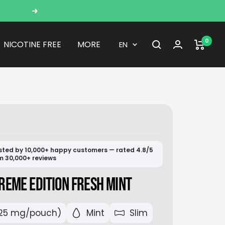
Next
0
Language
NICOTINE FREE
MORE
EN
sted by 10,000+ happy customers — rated 4.8/5
m 30,000+ reviews
REME EDITION FRESH MINT
25 mg/pouch)
Mint
Slim