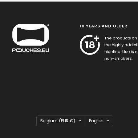
18 YEARS AND OLDER
The products on 
the highly addic
nicotine. Use is
non-smokers.
Country/region
Language
Belgium (EUR €)
English