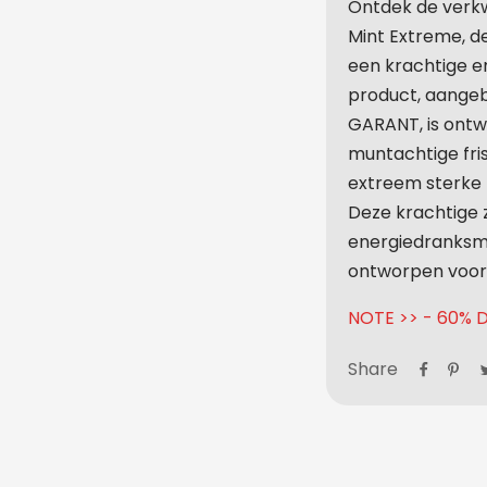
Ontdek de verk
Mint Extreme, de
een krachtige en
product, aang
GARANT, is ontw
muntachtige fri
extreem sterke 
Deze krachtige 
energiedranksma
ontworpen voor 
NOTE >> - 60% D
Share