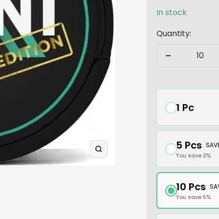
In stock
Quantity:
Decrease
quantity
1 Pc
5 Pcs
SAVE
Zoom
You save 3%
10 Pcs
SA
You save 5%