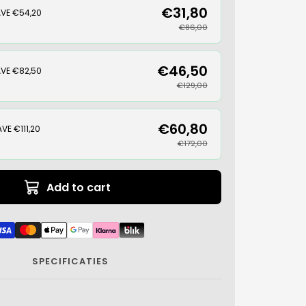
€31,80
VE €54,20
€86,00
€46,50
VE €82,50
€129,00
€60,80
VE €111,20
€172,00
Add to cart
SPECIFICATIES