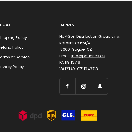
LEGAL
IMPRINT
NextGen Distribution Group s.r.o.
hipping Policy
Karolinská 661/4
efund Policy
18600 Prague, CZ
Email:
info@pouches.eu
erms of Service
IC: 11943718
rivacy Policy
VAT/TAX: CZ11943718