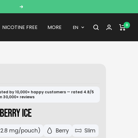
Next
0
Language
NICOTINE FREE
MORE
EN
sted by 10,000+ happy customers — rated 4.8/5
m 30,000+ reviews
BERRY ICE
12.8 mg/pouch)
Berry
Slim