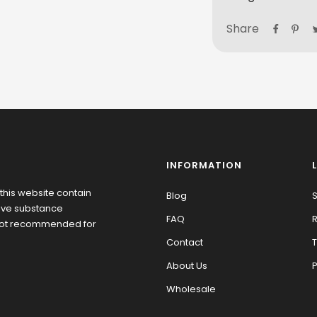
Share
INFORMATION
this website contain
Blog
S
tive substance
FAQ
R
 not recommended for
Contact
T
About Us
P
Wholesale