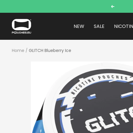
Skip
Previous
to
content
POUCHES.EU
NEW
SALE
NICOTI
Home
GLITCH Blueberry Ice