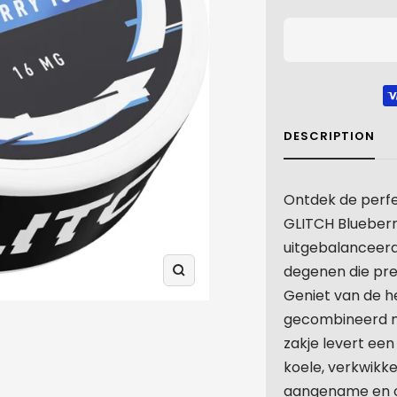
DESCRIPTION
Ontdek de perf
GLITCH Blueberr
uitgebalanceerde
degenen die prec
Zoom
Geniet van de h
gecombineerd met
zakje levert ee
koele, verkwikk
aangename en o