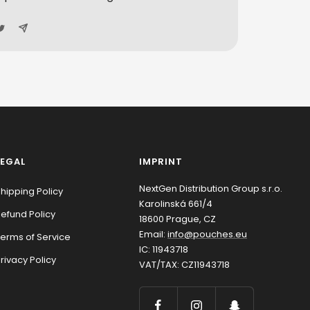
LEGAL
IMPRINT
NextGen Distribution Group s.r.o.
hipping Policy
Karolinská 661/4
efund Policy
18600 Prague, CZ
Email:
info@pouches.eu
erms of Service
IC: 11943718
rivacy Policy
VAT/TAX: CZ11943718