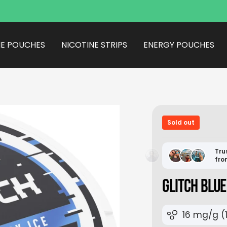
Fast EU Delivery
NE POUCHES
NICOTINE STRIPS
ENERGY POUCHES
Sold out
Tru
fro
GLITCH BLUE
16 mg/g (