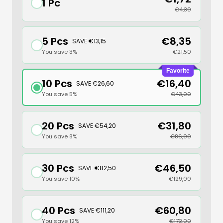
1 Pc
€4,30
5 Pcs
€8,35
SAVE €13,15
You save 3%
€21,50
Favorite
10 Pcs
€16,40
SAVE €26,60
You save 5%
€43,00
20 Pcs
€31,80
SAVE €54,20
You save 8%
€86,00
30 Pcs
€46,50
SAVE €82,50
You save 10%
€129,00
40 Pcs
€60,80
SAVE €111,20
You save 12%
€172,00