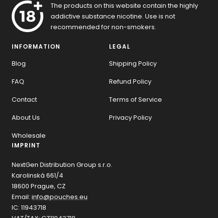
The products on this website contain the highly
addictive substance nicotine. Use is not
recommended for non-smokers.
INFORMATION
LEGAL
Blog
Shipping Policy
FAQ
Refund Policy
Contact
Terms of Service
About Us
Privacy Policy
Wholesale
IMPRINT
NextGen Distribution Group s.r.o.
Karolinská 661/4
18600 Prague, CZ
Email:
info@pouches.eu
IC: 11943718