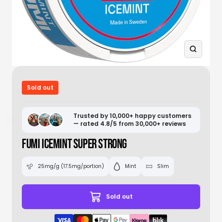
Zoom
Sold out
Trusted by 10,000+ happy customers
— rated 4.8/5 from 30,000+ reviews
FUMI ICEMINT SUPER STRONG
25mg/g (17.5mg/portion)
Mint
Slim
Sold out