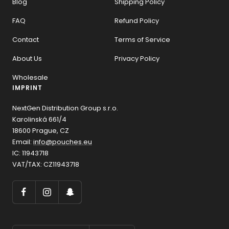
Blog
Shipping Policy
FAQ
Refund Policy
Contact
Terms of Service
About Us
Privacy Policy
Wholesale
IMPRINT
NextGen Distribution Group s.r.o.
Karolinská 661/4
18600 Prague, CZ
Email:
info@pouches.eu
IC: 11943718
VAT/TAX: CZ11943718