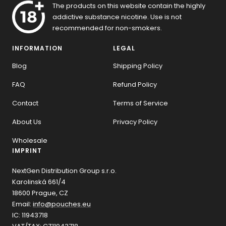
The products on this website contain the highly
addictive substance nicotine. Use is not
recommended for non-smokers.
INFORMATION
LEGAL
Blog
Shipping Policy
FAQ
Refund Policy
Contact
Terms of Service
About Us
Privacy Policy
Wholesale
IMPRINT
NextGen Distribution Group s.r.o.
Karolinská 661/4
18600 Prague, CZ
Email:
info@pouches.eu
IC: 11943718