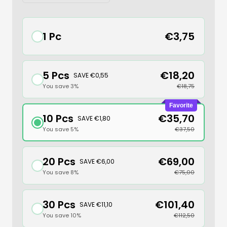
quantity
quantity
1 Pc
€3,75
5 Pcs
€18,20
SAVE €0,55
You save 3%
€18,75
Favorite
10 Pcs
€35,70
SAVE €1,80
You save 5%
€37,50
20 Pcs
€69,00
SAVE €6,00
You save 8%
€75,00
30 Pcs
€101,40
SAVE €11,10
You save 10%
€112,50