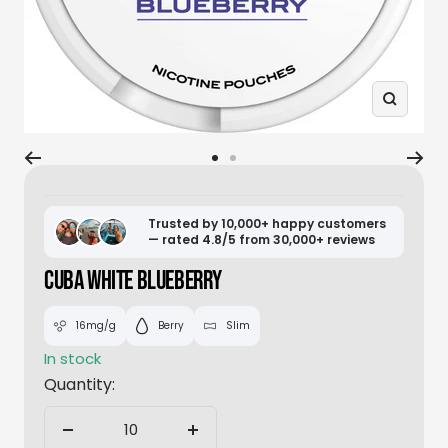
Zoom
Go
Go
to
to
slide
slide
Trusted by 10,000+ happy customers
— rated 4.8/5 from 30,000+ reviews
1
2
CUBA WHITE BLUEBERRY
16mg/g
Berry
Slim
In stock
Quantity:
Decrease
Increase