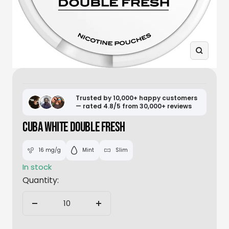
Zoom
Trusted by 10,000+ happy customers
— rated 4.8/5 from 30,000+ reviews
CUBA WHITE DOUBLE FRESH
16 mg/g
Mint
Slim
In stock
Quantity:
Decrease
Increase
quantity
quantity