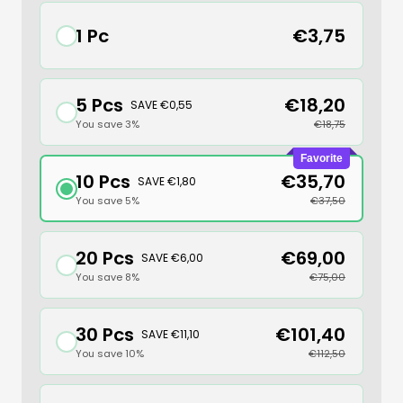
1 Pc
€3,75
5 Pcs
€18,20
SAVE €0,55
You save 3%
€18,75
Favorite
10 Pcs
€35,70
SAVE €1,80
You save 5%
€37,50
20 Pcs
€69,00
SAVE €6,00
You save 8%
€75,00
30 Pcs
€101,40
SAVE €11,10
You save 10%
€112,50