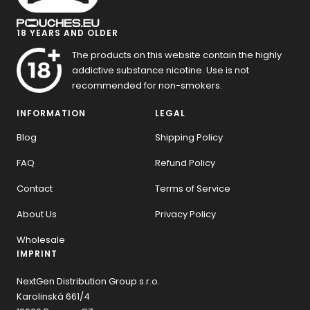
18 YEARS AND OLDER
The products on this website contain the highly
addictive substance nicotine. Use is not
recommended for non-smokers.
INFORMATION
LEGAL
Blog
Shipping Policy
FAQ
Refund Policy
Contact
Terms of Service
About Us
Privacy Policy
Wholesale
IMPRINT
NextGen Distribution Group s.r.o.
Karolinská 661/4